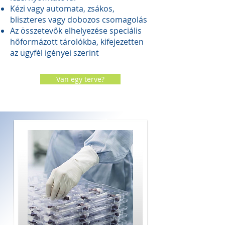
Kézi vagy automata, zsákos,
bliszteres vagy dobozos csomagolás
Az összetevők elhelyezése speciális
hőformázott tárolókba, kifejezetten
az ügyfél igényei szerint
Van egy terve?