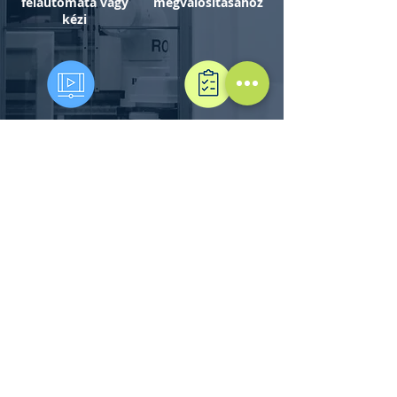
félautomata vagy
megvalósításához
kézi
GMP elvek
Kamerás
betartása
folyamatkövetés -
100%-os
ellenőrzés
Minősítési
folyamatok: FAT, SAT,
IQ, OQ, PQ