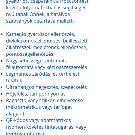
gyakorlott csapataink a fröccsöntést
követő folyamatokban is segítséget
nyújtanak Önnek, a hatályos
szabványok betartása mellett:
Kamerás gyártósor ellenőrzés,
dielektromos ellenőrzés, beillesztett
alkatrészek meglétének ellenőrzése,
pontosságellenőrzés
Nagy sebességű, automata,
félautomata vagy kézi összeszerelés
Légmentes záródási és terhelési
tesztek
Ultrahangos hegesztés, szegecselés
Hőjelölés, tamponnyomás
Ragasztó vagy szilikon elhelyezése
(mikrometrikus vagy térfogat
alapján)
QR-kódos vagy adatmátrixos
nyomon követés tintasugaras, vagy
lézernyomtatóval