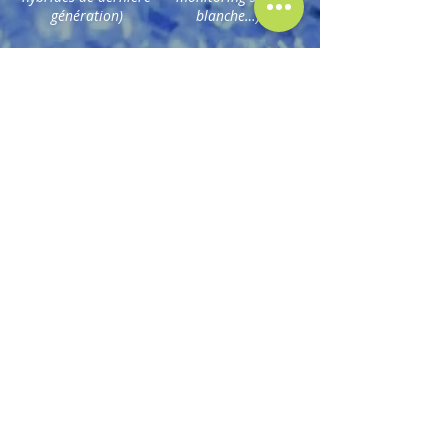
génération)
blanche…)
Activité 24h/24 -
Qualifications
7j/7
produits via
protocole de
validation
(FAT, SAT,
QI, QO, QP)
Spécialiste de l’injection
plastique à forte valeur ajoutée
pour le secteur de la santé,