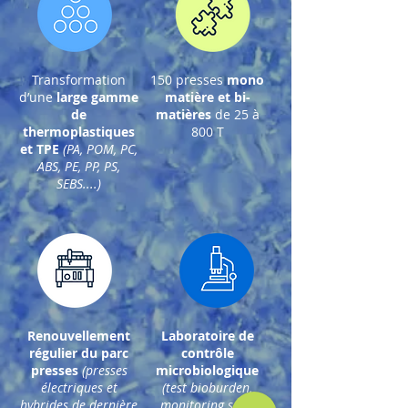
Transformation
150 presses
mono
d’une
large gamme
matière et bi-
de
matières
de 25 à
thermoplastiques
800 T
et TPE
(PA, POM, PC,
ABS, PE, PP, PS,
SEBS....)
Renouvellement
Laboratoire de
régulier du parc
contrôle
presses
(presses
microbiologique
électriques et
(test bioburden,
hybrides de dernière
monitoring salle