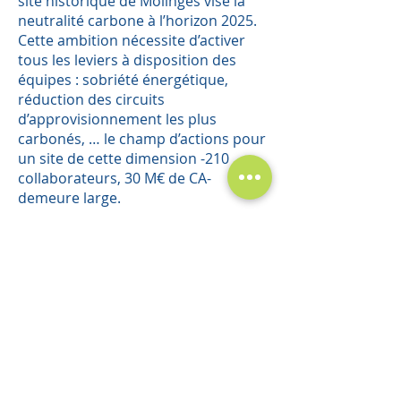
site historique de Molinges vise la
neutralité carbone à l’horizon 2025.
Cette ambition nécessite d’activer
tous les leviers à disposition des
équipes : sobriété énergétique,
réduction des circuits
d’approvisionnement les plus
carbonés, … le champ d’actions pour
un site de cette dimension -210
collaborateurs, 30 M€ de CA-
demeure large.
Fort de son expérience et de
l’expertise des équipes, le Groupe
est également en mesure
d’accompagner les clients dans l’éco-
conception des dispositifs médicaux.
Cet accompagnement complet vise à
penser la conception dans sa
dimension éco-responsable, tant par